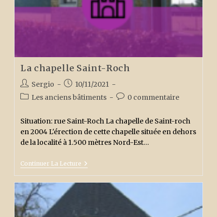
La chapelle Saint-Roch
Auteur/autrice
Publication
Sergio
10/11/2021
de
publiée :
Post
Commentaires
Les anciens bâtiments
0 commentaire
la
category:
de
publication :
la
Situation: rue Saint-Roch La chapelle de Saint-roch
publication :
en 2004 L'érection de cette chapelle située en dehors
de la localité à 1.500 mètres Nord-Est…
La
Continuer La Lecture
Chapelle
Saint-
Roch