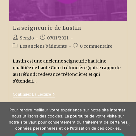
La seigneurie de Lustin
Auteur/autrice
Publication
Sergio
07/11/2021
de
publiée :
Post
Commentaires
Les anciens bâtiments
0 commentaire
la
category:
de
publication :
la
Lustin est une ancienne seigneurie hautaine
publication :
qualifiée de haute Cour tréfoncière (qui se rapporte
au tréfond : redevance tréfoncière) et qui
s'étendait…
La
Continuer La Lecture
Seigneurie
De
Lustin
Pour rendre meilleur votre expérience sur notre site internet,
1
2
Go to the previous pag
nous utilisons des cookies. La poursuite de votre visite sur
notre site vaut pour consentement du traitement de certaines
données personnelles et de l'utilisation de ces cookies.