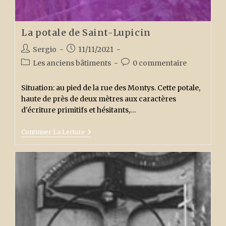
La potale de Saint-Lupicin
Auteur/autrice
Publication
Sergio
11/11/2021
de
publiée :
Post
Commentaires
Les anciens bâtiments
0 commentaire
la
category:
de
publication :
la
Situation: au pied de la rue des Montys. Cette potale,
publication :
haute de près de deux mètres aux caractères
d'écriture primitifs et hésitants,…
La
Continuer La Lecture
Potale
De
Saint-
Lupicin