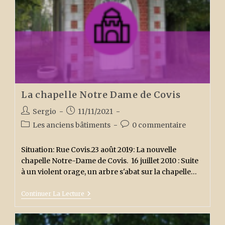
La chapelle Notre Dame de Covis
Auteur/autrice
Publication
Sergio
11/11/2021
de
publiée :
Post
Commentaires
Les anciens bâtiments
0 commentaire
la
category:
de
publication :
la
Situation: Rue Covis.23 août 2019: La nouvelle
publication :
chapelle Notre-Dame de Covis. 16 juillet 2010 : Suite
à un violent orage, un arbre s'abat sur la chapelle…
La
Continuer La Lecture
Chapelle
Notre
Dame