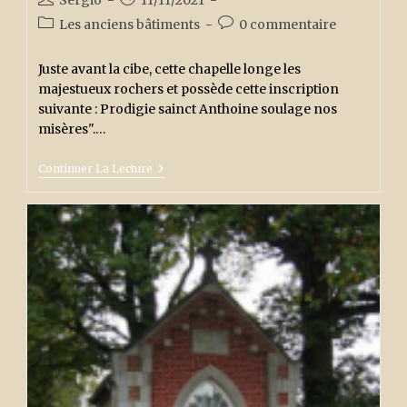
Sergio
11/11/2021
de
publiée :
Post
Commentaires
Les anciens bâtiments
0 commentaire
la
category:
de
publication :
la
Juste avant la cibe, cette chapelle longe les
publication :
majestueux rochers et possède cette inscription
suivante : Prodigie sainct Anthoine soulage nos
misères".…
La
Continuer La Lecture
Chapelle
De
Frène