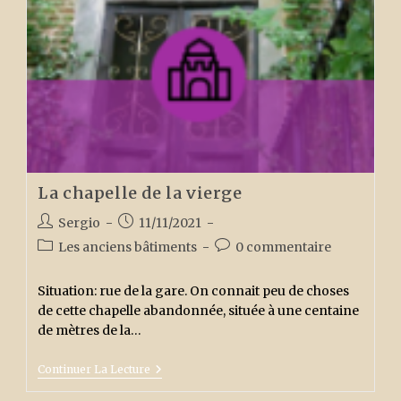
La chapelle de la vierge
Auteur/autrice
Publication
Sergio
11/11/2021
de
publiée :
Post
Commentaires
Les anciens bâtiments
0 commentaire
la
category:
de
publication :
la
Situation: rue de la gare. On connait peu de choses
publication :
de cette chapelle abandonnée, située à une centaine
de mètres de la…
La
Continuer La Lecture
Chapelle
De