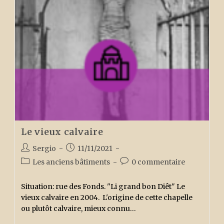
Le vieux calvaire
Auteur/autrice
Publication
Sergio
11/11/2021
de
publiée :
Post
Commentaires
Les anciens bâtiments
0 commentaire
la
category:
de
publication :
la
Situation: rue des Fonds. "Li grand bon Diêt" Le
publication :
vieux calvaire en 2004. L'origine de cette chapelle
ou plutôt calvaire, mieux connu…