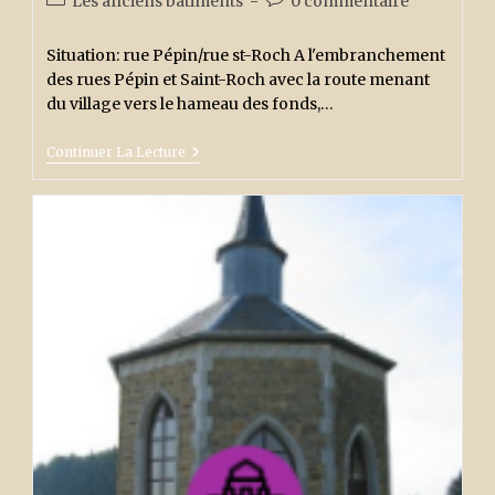
Les anciens bâtiments
0 commentaire
la
category:
de
publication :
la
Situation: rue Pépin/rue st-Roch A l'embranchement
publication :
des rues Pépin et Saint-Roch avec la route menant
du village vers le hameau des fonds,…
La
Continuer La Lecture
Chapelle
Saint-
Donat