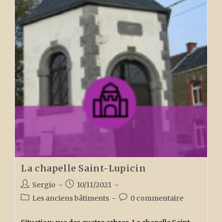
La chapelle Saint-Lupicin
Auteur/autrice
Publication
Sergio
10/11/2021
de
publiée :
Post
Commentaires
Les anciens bâtiments
0 commentaire
la
category:
de
publication :
la