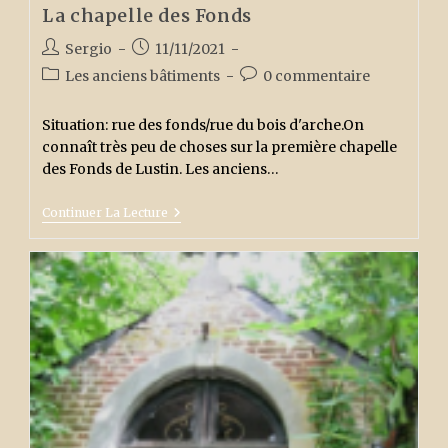
La chapelle des Fonds
Auteur/autrice
Publication
Sergio
11/11/2021
de
publiée :
Post
Commentaires
Les anciens bâtiments
0 commentaire
la
category:
de
publication :
la
Situation: rue des fonds/rue du bois d'arche.On
publication :
connaît très peu de choses sur la première chapelle
des Fonds de Lustin. Les anciens…
La
Continuer La Lecture
Chapelle
Des
Fonds